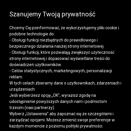
SALE | KOSZULE, POLO, T-SHIRTY: -50% NA DRUGI I
KAŻDY KOLEJNY PRODUKT
Szanujemy Twoją prywatność
Chcemy Cię poinformować, że wykorzystujemy pliki cookie i
podobne technologie do:
- Obsługi funkcji niezbędnych do prawidłowego i
bezpiecznego działania naszej strony internetowej.
Mężczyzna
Kobieta
- Obsługi funkcji, które pozwalają zwiększyć użyteczność
strony internetowej i dopasować wyświetlane treści do
doświadczeń użytkowników.
- Celów statystycznych, marketingowych, personalizacji
reklam.
W tych celach zbieramy dane o użytkownikach, zdarzeniach i
urządzeniach.
Jeśli wybierzesz opcję „OK”, wyrazisz zgodę na
udostępnienie powyższych danych nam i podmiotom
trzecim (nasi partnerzy).
Wybierz „Ustawienia” aby zapoznać się ze szczegółami i
zarządzać opcjami. Możesz zmienić swoje preferencje w
każdym momencie z poziomu polityki prywatności.