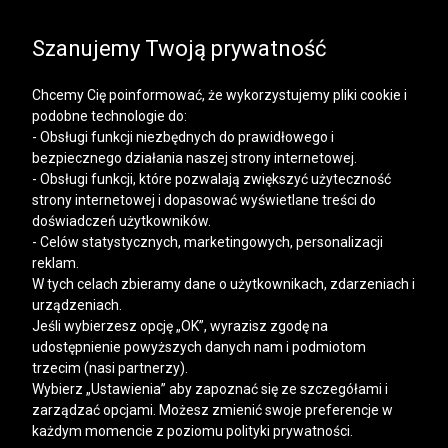
SALE | KOSZULE, POLO, T-SHIRTY: -50% NA DRUGI I
KAŻDY KOLEJNY PRODUKT
Szanujemy Twoją prywatność
Chcemy Cię poinformować, że wykorzystujemy pliki cookie i
podobne technologie do:
- Obsługi funkcji niezbędnych do prawidłowego i
bezpiecznego działania naszej strony internetowej.
Mężczyzna
Kobieta
- Obsługi funkcji, które pozwalają zwiększyć użyteczność
strony internetowej i dopasować wyświetlane treści do
doświadczeń użytkowników.
- Celów statystycznych, marketingowych, personalizacji
reklam.
W tych celach zbieramy dane o użytkownikach, zdarzeniach i
urządzeniach.
Jeśli wybierzesz opcję „OK”, wyrazisz zgodę na
udostępnienie powyższych danych nam i podmiotom
trzecim (nasi partnerzy).
Wybierz „Ustawienia” aby zapoznać się ze szczegółami i
zarządzać opcjami. Możesz zmienić swoje preferencje w
każdym momencie z poziomu polityki prywatności.