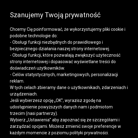
SALE | KOSZULE, POLO, T-SHIRTY: -50% NA DRUGI I
KAŻDY KOLEJNY PRODUKT
Szanujemy Twoją prywatność
Chcemy Cię poinformować, że wykorzystujemy pliki cookie i
podobne technologie do:
- Obsługi funkcji niezbędnych do prawidłowego i
bezpiecznego działania naszej strony internetowej.
Mężczyzna
Kobieta
- Obsługi funkcji, które pozwalają zwiększyć użyteczność
strony internetowej i dopasować wyświetlane treści do
doświadczeń użytkowników.
- Celów statystycznych, marketingowych, personalizacji
reklam.
W tych celach zbieramy dane o użytkownikach, zdarzeniach i
urządzeniach.
Jeśli wybierzesz opcję „OK”, wyrazisz zgodę na
udostępnienie powyższych danych nam i podmiotom
trzecim (nasi partnerzy).
Wybierz „Ustawienia” aby zapoznać się ze szczegółami i
zarządzać opcjami. Możesz zmienić swoje preferencje w
każdym momencie z poziomu polityki prywatności.