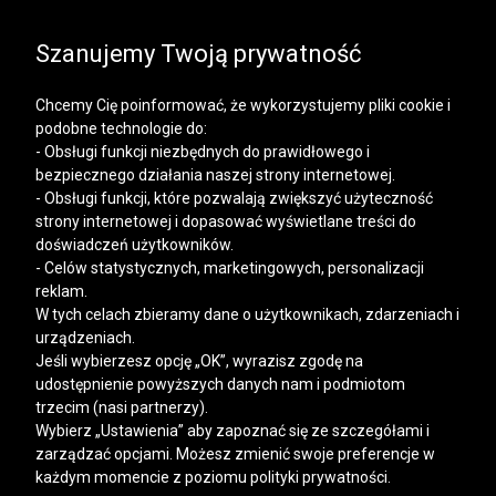
SALE | KOSZULE, POLO, T-SHIRTY: -50% NA DRUGI I
KAŻDY KOLEJNY PRODUKT
Szanujemy Twoją prywatność
Chcemy Cię poinformować, że wykorzystujemy pliki cookie i
podobne technologie do:
- Obsługi funkcji niezbędnych do prawidłowego i
bezpiecznego działania naszej strony internetowej.
Mężczyzna
Kobieta
- Obsługi funkcji, które pozwalają zwiększyć użyteczność
strony internetowej i dopasować wyświetlane treści do
doświadczeń użytkowników.
- Celów statystycznych, marketingowych, personalizacji
reklam.
W tych celach zbieramy dane o użytkownikach, zdarzeniach i
urządzeniach.
Jeśli wybierzesz opcję „OK”, wyrazisz zgodę na
udostępnienie powyższych danych nam i podmiotom
trzecim (nasi partnerzy).
Wybierz „Ustawienia” aby zapoznać się ze szczegółami i
zarządzać opcjami. Możesz zmienić swoje preferencje w
każdym momencie z poziomu polityki prywatności.