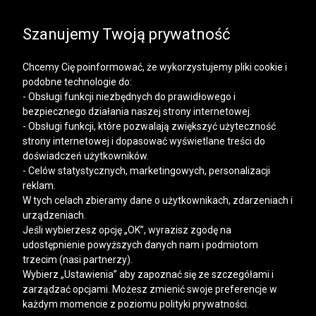
SALE | DODATKOWE -30% NA DRUGI I KOLEJNE
PRODUKTY
Szanujemy Twoją prywatność
Chcemy Cię poinformować, że wykorzystujemy pliki cookie i
podobne technologie do:
- Obsługi funkcji niezbędnych do prawidłowego i
bezpiecznego działania naszej strony internetowej.
Mężczyzna
Kobieta
- Obsługi funkcji, które pozwalają zwiększyć użyteczność
strony internetowej i dopasować wyświetlane treści do
doświadczeń użytkowników.
- Celów statystycznych, marketingowych, personalizacji
>
>
>
VISTULA
KOBIETA
AKCESORIA
VISTULA X LOT
reklam.
W tych celach zbieramy dane o użytkownikach, zdarzeniach i
VISTULA X LOT - STRONA 10
urządzeniach.
Jeśli wybierzesz opcję „OK”, wyrazisz zgodę na
udostępnienie powyższych danych nam i podmiotom
FILTRY
trzecim (nasi partnerzy).
Wybierz „Ustawienia” aby zapoznać się ze szczegółami i
zarządzać opcjami. Możesz zmienić swoje preferencje w
każdym momencie z poziomu polityki prywatności.