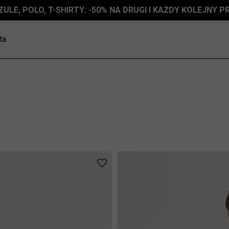
ZULE, POLO, T-SHIRTY: -50% NA DRUGI I KAŻDY KOLEJNY 
ta