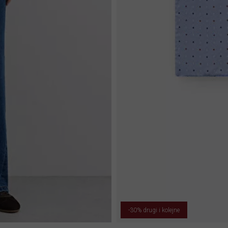
-30% drugi i kolejne