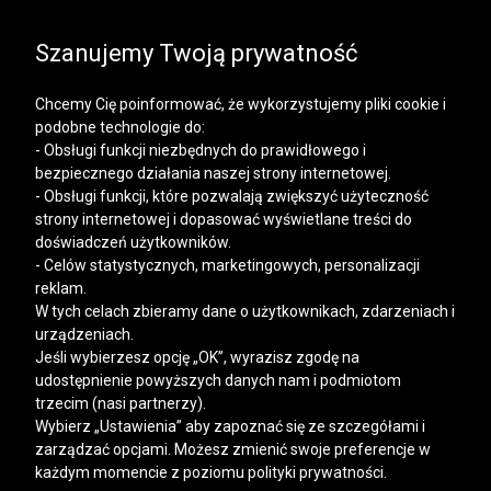
SALE | KOSZULE, POLO, T-SHIRTY: -50% NA DRUGI I
KAŻDY KOLEJNY PRODUKT
Szanujemy Twoją prywatność
Chcemy Cię poinformować, że wykorzystujemy pliki cookie i
podobne technologie do:
- Obsługi funkcji niezbędnych do prawidłowego i
bezpiecznego działania naszej strony internetowej.
Mężczyzna
Kobieta
- Obsługi funkcji, które pozwalają zwiększyć użyteczność
strony internetowej i dopasować wyświetlane treści do
doświadczeń użytkowników.
- Celów statystycznych, marketingowych, personalizacji
>
>
>
VISTULA
NEW IN
KOLEKCJA DAMSKA
JEANSY
reklam.
W tych celach zbieramy dane o użytkownikach, zdarzeniach i
JEANSY
urządzeniach.
Jeśli wybierzesz opcję „OK”, wyrazisz zgodę na
udostępnienie powyższych danych nam i podmiotom
FILTRY
trzecim (nasi partnerzy).
Wybierz „Ustawienia” aby zapoznać się ze szczegółami i
zarządzać opcjami. Możesz zmienić swoje preferencje w
każdym momencie z poziomu polityki prywatności.