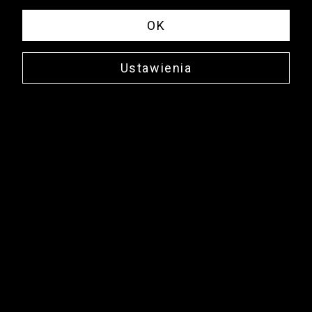
OK
Ustawienia
-30% drugi i kolejne
Jeansy straight leg
100% Bawełna organiczna
79,99 zł
Najniższa cena: 149,99 zł
-47%
Cena regularna: 249,99 zł
-68%