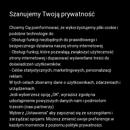
SALE | DODATKOWE -30% NA DRUGI I KOLEJNE
PRODUKTY
Szanujemy Twoją prywatność
Chcemy Cię poinformować, że wykorzystujemy pliki cookie i
podobne technologie do:
- Obsługi funkcji niezbędnych do prawidłowego i
bezpiecznego działania naszej strony internetowej.
Mężczyzna
Kobieta
- Obsługi funkcji, które pozwalają zwiększyć użyteczność
strony internetowej i dopasować wyświetlane treści do
doświadczeń użytkowników.
- Celów statystycznych, marketingowych, personalizacji
>
>
>
VISTULA
MĘŻCZYZNA
BUTY
BOTKI I BUTY ZIMOWE
reklam.
W tych celach zbieramy dane o użytkownikach, zdarzeniach i
Botki i buty zimowe
urządzeniach.
Jeśli wybierzesz opcję „OK”, wyrazisz zgodę na
udostępnienie powyższych danych nam i podmiotom
FILTRY
trzecim (nasi partnerzy).
Wybierz „Ustawienia” aby zapoznać się ze szczegółami i
zarządzać opcjami. Możesz zmienić swoje preferencje w
każdym momencie z poziomu polityki prywatności.