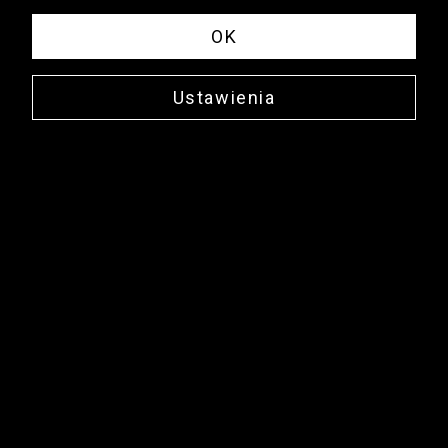
38
25 CM
OK
39
25,5 CM
40
26 CM
Ustawienia
41
26,5 CM
Strona Główna
/
Buty-Damskie2
NEWSLETTER
DOŁĄCZ
KONTAKT
Masz do nas pytania? Skontaktuj się z Biurem Obsługi Klienta:
(+48) 12 345 19 93
sklep.internetowy@vistula.pl
POMOC
SALONY
PROGRAM LOJALNOŚCIOWY
SZYCIE NA MIARĘ
APLIKACJA
Regulaminy
Polityka prywatności
Kontakt