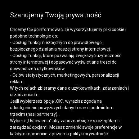
SALE | KOSZULE, POLO, T-SHIRTY: -50% NA DRUGI I
KAŻDY KOLEJNY PRODUKT
Szanujemy Twoją prywatność
Chcemy Cię poinformować, że wykorzystujemy pliki cookie i
podobne technologie do:
- Obsługi funkcji niezbędnych do prawidłowego i
bezpiecznego działania naszej strony internetowej.
Mężczyzna
Kobieta
- Obsługi funkcji, które pozwalają zwiększyć użyteczność
strony internetowej i dopasować wyświetlane treści do
doświadczeń użytkowników.
TABELA ROZMIARÓW
- Celów statystycznych, marketingowych, personalizacji
reklam.
W tych celach zbieramy dane o użytkownikach, zdarzeniach i
WYMIARY
ROZMIAR
urządzeniach.
WKŁADKI
Jeśli wybierzesz opcję „OK”, wyrazisz zgodę na
35
22,5 CM
udostępnienie powyższych danych nam i podmiotom
trzecim (nasi partnerzy).
36
23 CM
Wybierz „Ustawienia” aby zapoznać się ze szczegółami i
zarządzać opcjami. Możesz zmienić swoje preferencje w
37
24 CM
każdym momencie z poziomu polityki prywatności.