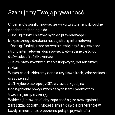
SALE | KOSZULE, POLO, T-SHIRTY: -50% NA DRUGI I
KAŻDY KOLEJNY PRODUKT
Szanujemy Twoją prywatność
Chcemy Cię poinformować, że wykorzystujemy pliki cookie i
podobne technologie do:
- Obsługi funkcji niezbędnych do prawidłowego i
bezpiecznego działania naszej strony internetowej.
Mężczyzna
Kobieta
- Obsługi funkcji, które pozwalają zwiększyć użyteczność
strony internetowej i dopasować wyświetlane treści do
doświadczeń użytkowników.
- Celów statystycznych, marketingowych, personalizacji
>
>
>
>
VISTULA
MĘŻCZYZNA
ODZIEŻ
BLUZY
BLUZY Z KAPTUREM
reklam.
W tych celach zbieramy dane o użytkownikach, zdarzeniach i
Bluzy z kapturem
urządzeniach.
Jeśli wybierzesz opcję „OK”, wyrazisz zgodę na
udostępnienie powyższych danych nam i podmiotom
FILTRY
trzecim (nasi partnerzy).
Wybierz „Ustawienia” aby zapoznać się ze szczegółami i
zarządzać opcjami. Możesz zmienić swoje preferencje w
każdym momencie z poziomu polityki prywatności.