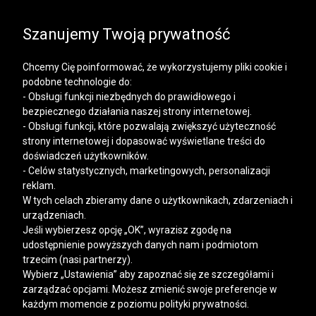
SALE | KOSZULE, POLO, T-SHIRTY: -50% NA DRUGI I
KAŻDY KOLEJNY PRODUKT
Szanujemy Twoją prywatność
Chcemy Cię poinformować, że wykorzystujemy pliki cookie i
podobne technologie do:
- Obsługi funkcji niezbędnych do prawidłowego i
bezpiecznego działania naszej strony internetowej.
Mężczyzna
Kobieta
- Obsługi funkcji, które pozwalają zwiększyć użyteczność
strony internetowej i dopasować wyświetlane treści do
doświadczeń użytkowników.
- Celów statystycznych, marketingowych, personalizacji
>
>
>
>
VISTULA
MĘŻCZYZNA
ODZIEŻ
BLUZY
BLUZY BASIC
reklam.
W tych celach zbieramy dane o użytkownikach, zdarzeniach i
Bluzy basic
urządzeniach.
Jeśli wybierzesz opcję „OK”, wyrazisz zgodę na
udostępnienie powyższych danych nam i podmiotom
FILTRY
trzecim (nasi partnerzy).
Wybierz „Ustawienia” aby zapoznać się ze szczegółami i
zarządzać opcjami. Możesz zmienić swoje preferencje w
każdym momencie z poziomu polityki prywatności.