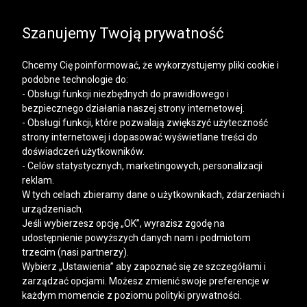
SALE | DODATKOWE -30% NA DRUGI I KOLEJNE
PRODUKTY
Szanujemy Twoją prywatność
Chcemy Cię poinformować, że wykorzystujemy pliki cookie i
podobne technologie do:
- Obsługi funkcji niezbędnych do prawidłowego i
bezpiecznego działania naszej strony internetowej.
Mężczyzna
Kobieta
- Obsługi funkcji, które pozwalają zwiększyć użyteczność
strony internetowej i dopasować wyświetlane treści do
doświadczeń użytkowników.
- Celów statystycznych, marketingowych, personalizacji
>
>
>
VISTULA
KOBIETA
AKCESORIA
BLANK
reklam.
W tych celach zbieramy dane o użytkownikach, zdarzeniach i
blank - STRONA 2
urządzeniach.
Jeśli wybierzesz opcję „OK”, wyrazisz zgodę na
udostępnienie powyższych danych nam i podmiotom
FILTRY
trzecim (nasi partnerzy).
Wybierz „Ustawienia” aby zapoznać się ze szczegółami i
zarządzać opcjami. Możesz zmienić swoje preferencje w
każdym momencie z poziomu polityki prywatności.