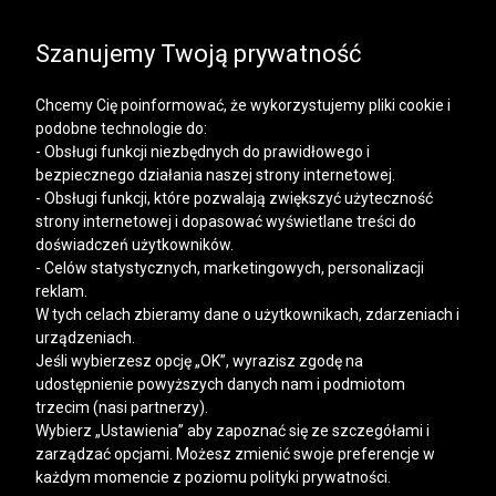
SALE | KOSZULE, POLO, T-SHIRTY: -50% NA DRUGI I
SALE | DODATKOWE -30% NA DRUGI I KOLEJNE
KAŻDY KOLEJNY PRODUKT
PRODUKTY
Szanujemy Twoją prywatność
Chcemy Cię poinformować, że wykorzystujemy pliki cookie i
podobne technologie do:
- Obsługi funkcji niezbędnych do prawidłowego i
bezpiecznego działania naszej strony internetowej.
Mężczyzna
Kobieta
- Obsługi funkcji, które pozwalają zwiększyć użyteczność
strony internetowej i dopasować wyświetlane treści do
doświadczeń użytkowników.
- Celów statystycznych, marketingowych, personalizacji
>
>
>
VISTULA
KOBIETA
AKCESORIA
BLANK
reklam.
W tych celach zbieramy dane o użytkownikach, zdarzeniach i
blank - STRONA 2
urządzeniach.
Jeśli wybierzesz opcję „OK”, wyrazisz zgodę na
udostępnienie powyższych danych nam i podmiotom
FILTRY
trzecim (nasi partnerzy).
Wybierz „Ustawienia” aby zapoznać się ze szczegółami i
zarządzać opcjami. Możesz zmienić swoje preferencje w
każdym momencie z poziomu polityki prywatności.