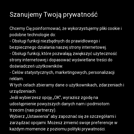
SALE | DODATKOWE -30% NA DRUGI I KOLEJNE
PRODUKTY
Szanujemy Twoją prywatność
Chcemy Cię poinformować, że wykorzystujemy pliki cookie i
podobne technologie do:
- Obsługi funkcji niezbędnych do prawidłowego i
bezpiecznego działania naszej strony internetowej.
Mężczyzna
Kobieta
- Obsługi funkcji, które pozwalają zwiększyć użyteczność
strony internetowej i dopasować wyświetlane treści do
doświadczeń użytkowników.
- Celów statystycznych, marketingowych, personalizacji
>
>
>
VISTULA
KOBIETA
AKCESORIA
BLANK
reklam.
W tych celach zbieramy dane o użytkownikach, zdarzeniach i
blank - STRONA 10
urządzeniach.
Jeśli wybierzesz opcję „OK”, wyrazisz zgodę na
udostępnienie powyższych danych nam i podmiotom
FILTRY
trzecim (nasi partnerzy).
Wybierz „Ustawienia” aby zapoznać się ze szczegółami i
zarządzać opcjami. Możesz zmienić swoje preferencje w
każdym momencie z poziomu polityki prywatności.