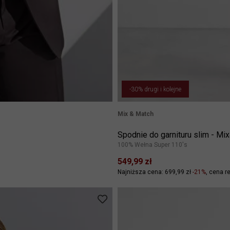
-30% drugi i kolejne
Mix & Match
Spodnie do garnituru slim - M
100% Wełna Super 110's
549,99 zł
Najniższa cena: 699,99 zł
-21%
cena re