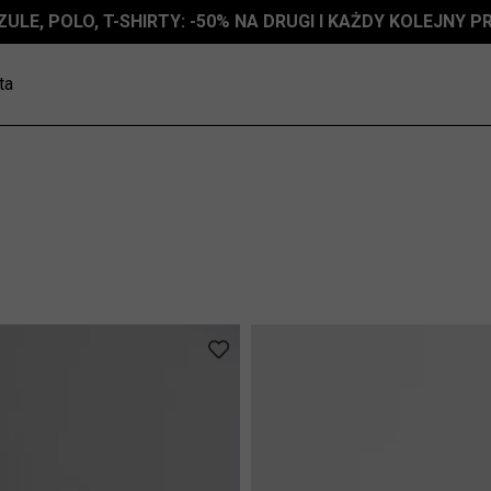
ZULE, POLO, T-SHIRTY: -50% NA DRUGI I KAŻDY KOLEJNY 
ta