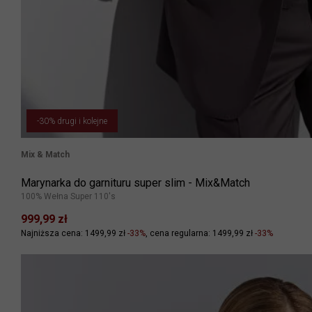
-30% drugi i kolejne
Mix & Match
Marynarka do garnituru super slim - Mix&Match
100% Wełna Super 110's
999,99 zł
Najniższa cena: 1499,99 zł
-33%
cena regularna: 1499,99 zł
-33%