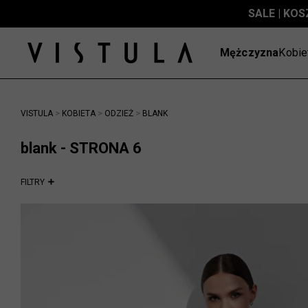
SALE | KOS
Mężczyzna
Kobie
>
>
>
VISTULA
KOBIETA
ODZIEŻ
BLANK
blank - STRONA 6
FILTRY