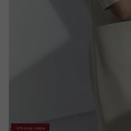
-30% drugi i kolejne