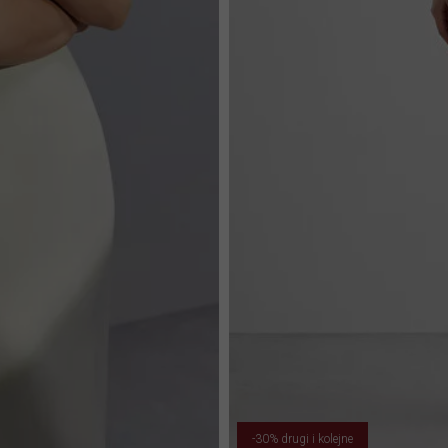
-30% drugi i kolejne