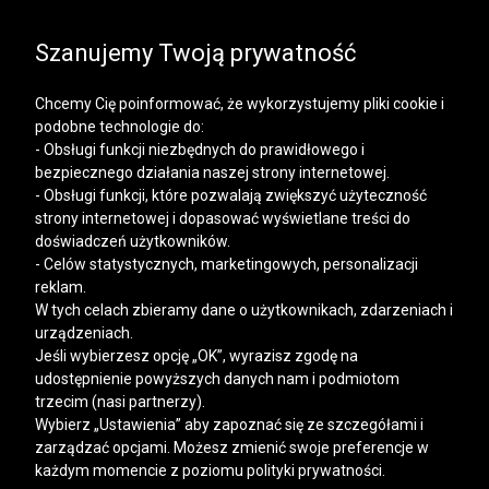
SALE | DODATKOWE -30% NA DRUGI I KOLEJNE
PRODUKTY
Szanujemy Twoją prywatność
Chcemy Cię poinformować, że wykorzystujemy pliki cookie i
podobne technologie do:
- Obsługi funkcji niezbędnych do prawidłowego i
bezpiecznego działania naszej strony internetowej.
Mężczyzna
Kobieta
- Obsługi funkcji, które pozwalają zwiększyć użyteczność
strony internetowej i dopasować wyświetlane treści do
doświadczeń użytkowników.
- Celów statystycznych, marketingowych, personalizacji
>
>
>
VISTULA
KOBIETA
ODZIEŻ
BLANK
reklam.
W tych celach zbieramy dane o użytkownikach, zdarzeniach i
blank - STRONA 25
urządzeniach.
Jeśli wybierzesz opcję „OK”, wyrazisz zgodę na
udostępnienie powyższych danych nam i podmiotom
FILTRY
trzecim (nasi partnerzy).
Wybierz „Ustawienia” aby zapoznać się ze szczegółami i
zarządzać opcjami. Możesz zmienić swoje preferencje w
każdym momencie z poziomu polityki prywatności.