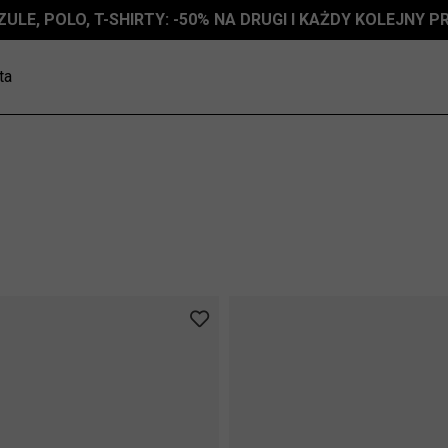
ZULE, POLO, T-SHIRTY: -50% NA DRUGI I KAŻDY KOLEJNY 
ta