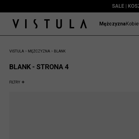
SALE | KOS
Mężczyzna
Kobie
>
>
VISTULA
MĘŻCZYZNA
BLANK
BLANK - STRONA 4
FILTRY