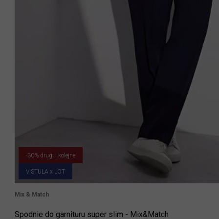
-30% drugi i kolejne
VISTULA x LOT
Mix & Match
Spodnie do garnituru super slim - Mix&Match