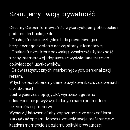
SALE | KOSZULE, POLO, T-SHIRTY: -50% NA DRUGI I
KAŻDY KOLEJNY PRODUKT
Szanujemy Twoją prywatność
Chcemy Cię poinformować, że wykorzystujemy pliki cookie i
podobne technologie do:
- Obsługi funkcji niezbędnych do prawidłowego i
bezpiecznego działania naszej strony internetowej.
Mężczyzna
Kobieta
- Obsługi funkcji, które pozwalają zwiększyć użyteczność
strony internetowej i dopasować wyświetlane treści do
doświadczeń użytkowników.
- Celów statystycznych, marketingowych, personalizacji
NEWSLETTER
reklam.
W tych celach zbieramy dane o użytkownikach, zdarzeniach i
DOŁĄCZ
urządzeniach.
Jeśli wybierzesz opcję „OK”, wyrazisz zgodę na
KONTAKT
udostępnienie powyższych danych nam i podmiotom
Masz do nas pytania? Skontaktuj się z Biurem Obsługi Klienta:
trzecim (nasi partnerzy).
(+48) 12 345 19 93
Wybierz „Ustawienia” aby zapoznać się ze szczegółami i
sklep.internetowy@vistula.pl
zarządzać opcjami. Możesz zmienić swoje preferencje w
każdym momencie z poziomu polityki prywatności.
POMOC
SALONY
PROGRAM LOJALNOŚCIOWY
SZYCIE NA MIARĘ
APLIKACJA