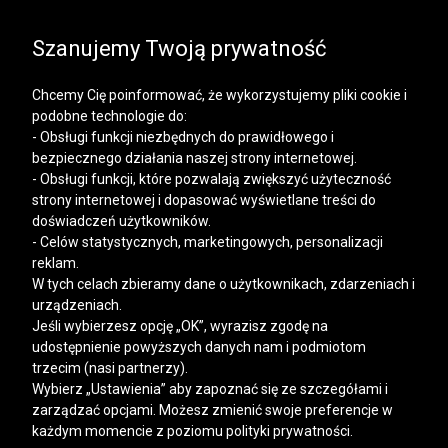
SALE | DODATKOWE -30% NA DRUGI I KOLEJNE
PRODUKTY
Szanujemy Twoją prywatność
Chcemy Cię poinformować, że wykorzystujemy pliki cookie i
podobne technologie do:
- Obsługi funkcji niezbędnych do prawidłowego i
bezpiecznego działania naszej strony internetowej.
Mężczyzna
Kobieta
- Obsługi funkcji, które pozwalają zwiększyć użyteczność
strony internetowej i dopasować wyświetlane treści do
doświadczeń użytkowników.
- Celów statystycznych, marketingowych, personalizacji
>
VISTULA
BAWEŁNA MERCERYZOWANA
reklam.
W tych celach zbieramy dane o użytkownikach, zdarzeniach i
Bawełna merceryzowana
urządzeniach.
Jeśli wybierzesz opcję „OK”, wyrazisz zgodę na
udostępnienie powyższych danych nam i podmiotom
FILTRY
trzecim (nasi partnerzy).
Wybierz „Ustawienia” aby zapoznać się ze szczegółami i
zarządzać opcjami. Możesz zmienić swoje preferencje w
każdym momencie z poziomu polityki prywatności.