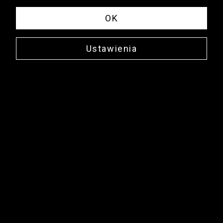
OK
Ustawienia
Essential
Skarpety z bawełną
merceryzowaną
29,90 zł
NEWSLETTER