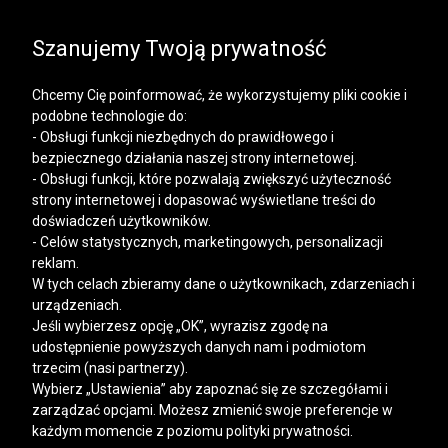
SALE | KOSZULE, POLO, T-SHIRTY: -50% NA DRUGI I
KAŻDY KOLEJNY PRODUKT
Szanujemy Twoją prywatność
Chcemy Cię poinformować, że wykorzystujemy pliki cookie i
podobne technologie do:
- Obsługi funkcji niezbędnych do prawidłowego i
bezpiecznego działania naszej strony internetowej.
Mężczyzna
Kobieta
- Obsługi funkcji, które pozwalają zwiększyć użyteczność
strony internetowej i dopasować wyświetlane treści do
doświadczeń użytkowników.
- Celów statystycznych, marketingowych, personalizacji
>
VISTULA
VISTULA ICONS
reklam.
W tych celach zbieramy dane o użytkownikach, zdarzeniach i
VISTULA ICONS - STRONA 30
urządzeniach.
Jeśli wybierzesz opcję „OK”, wyrazisz zgodę na
udostępnienie powyższych danych nam i podmiotom
FILTRY
trzecim (nasi partnerzy).
Wybierz „Ustawienia” aby zapoznać się ze szczegółami i
zarządzać opcjami. Możesz zmienić swoje preferencje w
każdym momencie z poziomu polityki prywatności.