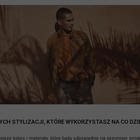
CH STYLIZACJI, KTÓRE WYKORZYSTASZ NA CO DZI
 lżejsze kolory i materiały, które będą odpowiednie na sezonowe z