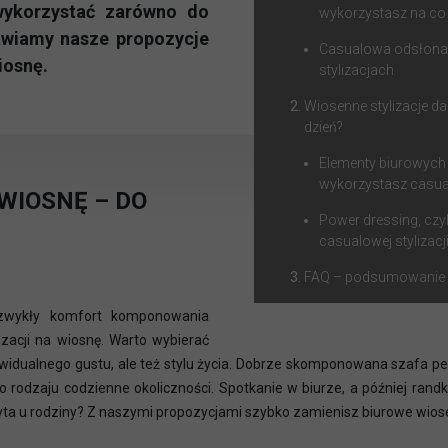
wykorzystać zarówno do
wykorzystasz na co
tawiamy nasze propozycje
Casualowa odsłona 
iosnę.
stylizacjach
Wiosenne stylizacje da
dzień?
Elementy biurowych s
wykorzystasz casu
WIOSNĘ – DO
Power dressing, czyl
casualowej stylizacj
FAQ – podsumowanie 
ezwykły komfort komponowania
zacji na wiosnę. Warto wybierać
ndywidualnego gustu, ale też stylu życia. Dobrze skomponowana szafa 
go rodzaju codzienne okoliczności. Spotkanie w biurze, a później ran
ta u rodziny? Z naszymi propozycjami szybko zamienisz biurowe wiosen