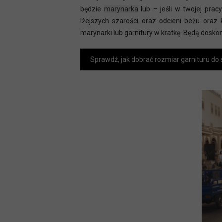
będzie
marynarka
lub – jeśli w twojej pra
lżejszych szarości oraz odcieni beżu ora
marynarki lub garnitury w kratkę. Będą dosko
Sprawdź, jak dobrać rozmiar garnituru do 