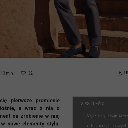
U
13 min.
32
się pierwsze promienie
SPIS TREŚCI
iośnie, a wraz z nią o
ent na zrobienie w niej
Męskie stylizacje na wi
 w nowe elementy stylu.
Elementy biurowych w