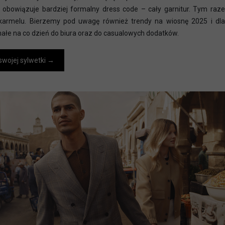
cy obowiązuje bardziej formalny dress code – cały garnitur. Tym ra
z karmelu. Bierzemy pod uwagę również trendy na wiosnę 2025 i 
nałe na co dzień do biura oraz do casualowych dodatków.
swojej sylwetki →