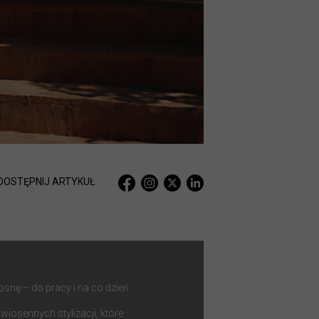
DOSTĘPNIJ ARTYKUŁ
osnę – do pracy i na co dzień
iosennych stylizacji, które