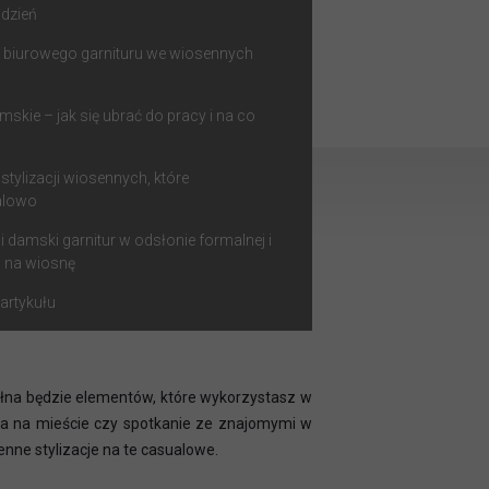
 dzień
biurowego garnituru we wiosennych
mskie – jak się ubrać do pracy i na co
tylizacji wiosennych, które
alowo
i damski garnitur w odsłonie formalnej i
i na wiosnę
artykułu
pełna będzie elementów, które wykorzystasz w
dka na mieście czy spotkanie ze znajomymi w
ne stylizacje na te casualowe.