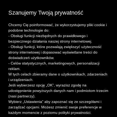
Szanujemy Twoją prywatność
Chcemy Cię poinformować, że wykorzystujemy pliki cookie i
podobne technologie do:
- Obsługi funkcji niezbędnych do prawidłowego i
BLOG
STYLIZACJE
JAK SIĘ UBRAĆ NA WIELKANOC?
bezpiecznego działania naszej strony internetowej.
- Obsługi funkcji, które pozwalają zwiększyć użyteczność
strony internetowej i dopasować wyświetlane treści do
doświadczeń użytkowników.
STYLIZACJE
- Celów statystycznych, marketingowych, personalizacji
reklam.
JAK SIĘ UBRAĆ NA WIELKANOC? POMYSŁY
W tych celach zbieramy dane o użytkownikach, zdarzeniach
NA WIELKANOCNE STYLIZACJE
i urządzeniach.
Jeśli wybierzesz opcję „OK”, wyrazisz zgodę na
udostępnienie powyższych danych nam i podmiotom trzecim
(nasi partnerzy).
Wybierz „Ustawienia” aby zapoznać się ze szczegółami i
zarządzać opcjami. Możesz zmienić swoje preferencje w
każdym momencie z poziomu polityki prywatności.