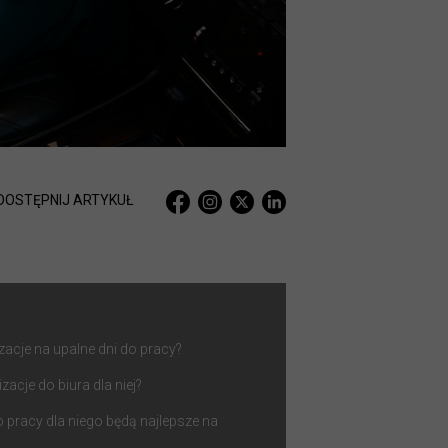
DOSTĘPNIJ ARTYKUŁ
acje na upalne dni do pracy?
izacje do biura dla niej?
 do pracy dla niego będą najlepsze na