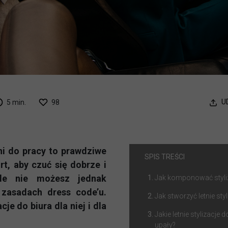
U
5 min.
98
dni do pracy to prawdziwe
SPIS TREŚCI
t, aby czuć się dobrze i
ale nie możesz jednak
Jak komponować styliz
 zasadach dress code’u.
Jak stworzyć letnie styl
cje do biura dla niej i dla
Jakie letnie stylizacje
upały?