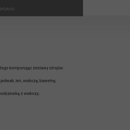
artykułu
latego komponując zestawy strojów:
 jedwab, len, wiskozę, bawełnę;
z podszewką z wiskozy;