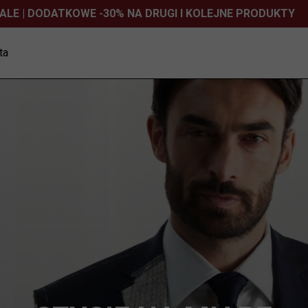
ZULE, POLO, T-SHIRTY: -50% NA DRUGI I KAŻDY KOLEJNY 
ta