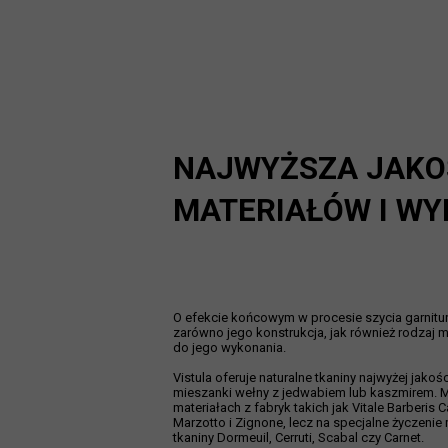
NAJWYŻSZA JAKO
MATERIAŁÓW I W
O efekcie końcowym w procesie szycia garnitur
zarówno jego konstrukcja, jak również rodzaj m
do jego wykonania.
Vistula oferuje naturalne tkaniny najwyżej jakośc
mieszanki wełny z jedwabiem lub kaszmirem. M
materiałach z fabryk takich jak Vitale Barberis 
Marzotto i Zignone, lecz na specjalne życzeni
tkaniny Dormeuil, Cerruti, Scabal czy Carnet.