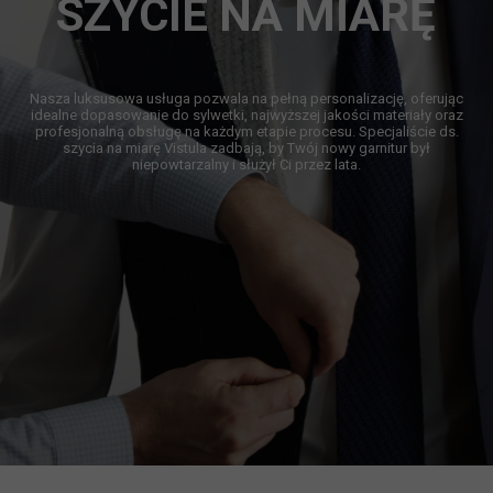
SZYCIE NA MIARĘ
Nasza luksusowa usługa pozwala na pełną personalizację, oferując
idealne dopasowanie do sylwetki, najwyższej jakości materiały oraz
profesjonalną obsługę na każdym etapie procesu. Specjaliście ds.
szycia na miarę Vistula zadbają, by Twój nowy garnitur był
niepowtarzalny i służył Ci przez lata.