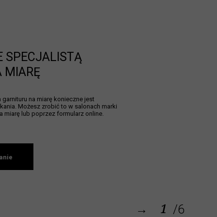
E SPECJALISTĄ
A MIARĘ
garnituru na miarę konieczne jest
ania. Możesz zrobić to w salonach marki
a miarę lub poprzez formularz online.
anie
1
→
/6