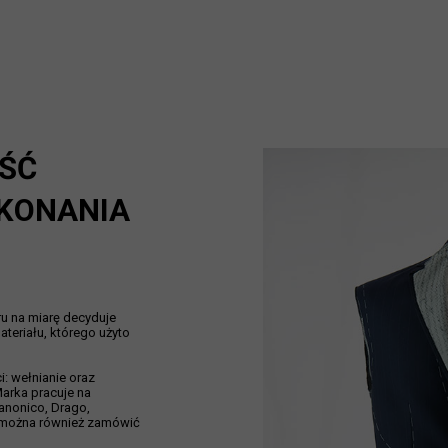
ŚĆ
YKONANIA
u na miarę decyduje
ateriału, którego użyto
i: wełnianie oraz
arka pracuje na
Canonico, Drago,
e można również zamówić