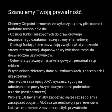
SALE | DODATKOWE -30% NA DRUGI I KOLEJNE
PRODUKTY
Szanujemy Twoją prywatność
Chcemy Cię poinformować, że wykorzystujemy pliki cookie i
podobne technologie do:
- Obsługi funkcji niezbędnych do prawidłowego i
bezpiecznego działania naszej strony internetowej.
Mężczyzna
Kobieta
- Obsługi funkcji, które pozwalają zwiększyć użyteczność
strony internetowej i dopasować wyświetlane treści do
doświadczeń użytkowników.
- Celów statystycznych, marketingowych, personalizacji
>
VISTULA
DODATKOWE RABATY
reklam.
W tych celach zbieramy dane o użytkownikach, zdarzeniach i
Dodatkowe rabaty
urządzeniach.
Jeśli wybierzesz opcję „OK”, wyrazisz zgodę na
udostępnienie powyższych danych nam i podmiotom
FILTRY
trzecim (nasi partnerzy).
Wybierz „Ustawienia” aby zapoznać się ze szczegółami i
zarządzać opcjami. Możesz zmienić swoje preferencje w
każdym momencie z poziomu polityki prywatności.